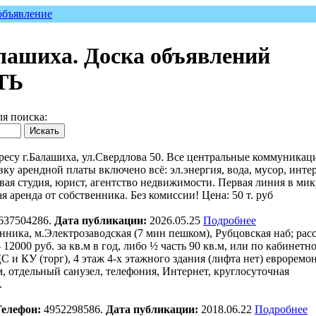
объявление
лашиха. Доска объявлений
ТЬ
ля поиска:
ресу г.Балашиха, ул.Свердлова 50. Все центральные коммуникации
авку арендной платы включено всё: эл.энергия, вода, мусор, инт
евая студия, юрист, агентство недвижимости. Первая линия в ми
аренда от собственника. Без комиссии! Цена: 50 т. руб
637504286.
Дата публикации:
2026.05.25
Подробнее
нника, м.Электрозаводская (7 мин пешком), Рубцовская наб; ра
2000 руб. за кв.м в год, либо ½ часть 90 кв.м, или по кабинетно 
ДС и КУ (торг), 4 этаж 4-х этажного здания (лифта нет) евроремон
, отдельный санузел, телефония, Интернет, круглосуточная
.
Телефон:
4952298586.
Дата публикации:
2018.06.22
Подробнее