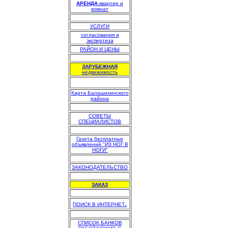
АРЕНДА
квартир и
комнат
.
УСЛУГИ
согласования и
экспертиза
РАЙОН И ЦЕНЫ
.
ЗАРУБЕЖНАЯ
недвижимость
Карта Балашихинского
района
.
СОВЕТЫ
СПЕЦИАЛИСТОВ
.
Газета бесплатных
объявлений "ИЗ НОГ В
НОГИ"
.
ЗАКОНОДАТЕЛЬСТВО
.
ЗАКАЗ
.
.
ПОИСК В ИНТЕРНЕТ
.
СПИСОК БАНКОВ