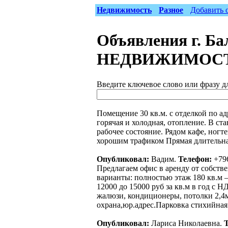
Недвижимость
Разное
Добавить 
Объявления г. Ба
НЕДВИЖИМОС
Введите ключевое слово или фразу д
Помещение 30 кв.м. с отделкой по ад
горячая и холодная, отопление. В ст
рабочее состояние. Рядом кафе, ногт
хорошим трафиком Прямая длительная 
Опубликовал:
Вадим.
Телефон:
+79
Предлагаем офис в аренду от собстве
варианты: полностью этаж 180 кв.м – 1
12000 до 15000 руб за кв.м в год с Н
жалюзи, кондиционеры, потолки 2,4м
охрана,юр.адрес.Парковка стихийная
Опубликовал:
Лариса Николаевна.